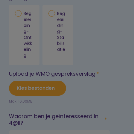
Beg
Beg
elei
elei
din
din
g-
g-
Ont
Sta
wikk
bilis
elin
atie
g
Upload je WMO gespreksverslag.
Kies bestanden
Max. 16,00MB
Waarom ben je geïnteresseerd in
4@ll?