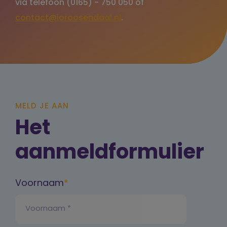
via telefoon (0165) - 750 050 of
contact@ioroosendaal.nl
.
MELD JE AAN
Het
aanmeldformulier
Voornaam