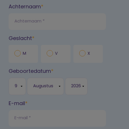
Achternaam
Geslacht
M
V
X
Geboortedatum
E-mail