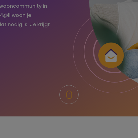
en wooncommunity in
 4@ll woon je
t nodig is. Je krijgt