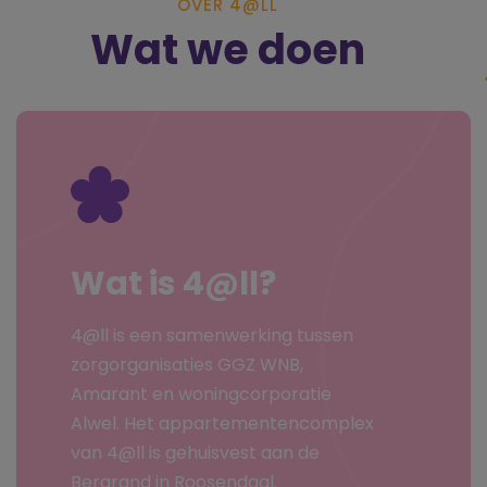
OVER 4@LL
Wat we doen
Wat is 4@ll?
4@ll is een samenwerking tussen
zorgorganisaties GGZ WNB,
Amarant en woningcorporatie
Alwel. Het appartementencomplex
van 4@ll is gehuisvest aan de
Bergrand in Roosendaal.