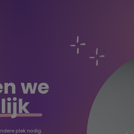
n we
ijk
 andere plek nodig.