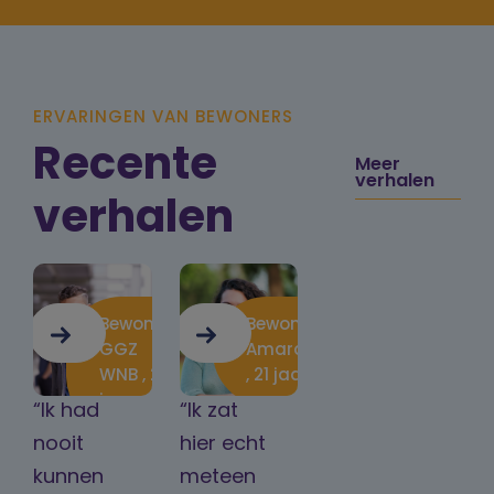
ERVARINGEN VAN BEWONERS
Recente
Meer
verhalen
verhalen
Bewoner
Bewoner
GGZ
Amarant
WNB , 20
, 21 jaar
jaar
“Ik had
“Ik zat
nooit
hier echt
kunnen
meteen