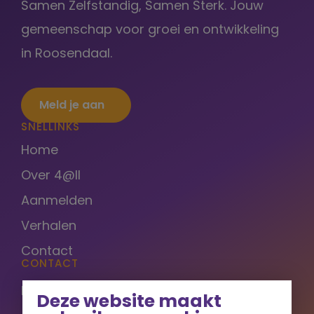
Samen Zelfstandig, Samen Sterk. Jouw
gemeenschap voor groei en ontwikkeling
in Roosendaal.
Meld je aan
SNELLINKS
Home
Over 4@ll
Aanmelden
Verhalen
Contact
CONTACT
Bergrand 58
Deze website maakt