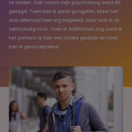
te vinden. Ook vanuit mijn psycholoog werd dit
gezegd. Toen ben ik gaan googelen, Maar het
was allemaal heel erg begeleid, daar was ik te
zelfstandig voor. Toen ik 4allWonen zag vond ik
het perfect! Ik heb een intake gedaan en toen
ben ik geaccepteerd.