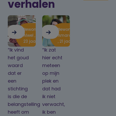
verhalen
Bewoner
Bewoner
Alwel ,
Amarant
23 jaar
, 21 jaar
“Ik vind
“Ik zat
het goud
hier echt
waard
meteen
dat er
op mijn
een
plek en
stichting
dat had
is die de
ik niet
belangstelling
verwacht,
heeft om
ik ben