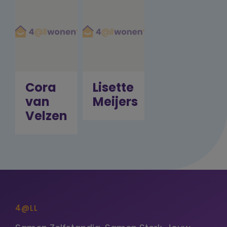
Cora
Lisette
van
Meijers
Velzen
4@LL