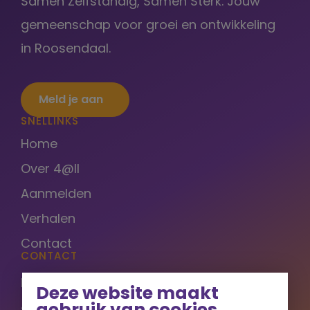
Samen Zelfstandig, Samen Sterk. Jouw
gemeenschap voor groei en ontwikkeling
in Roosendaal.
Meld je aan
SNELLINKS
Home
Over 4@ll
Aanmelden
Verhalen
Contact
CONTACT
Bergrand 58
Deze website maakt
4707 NW Roosendaal